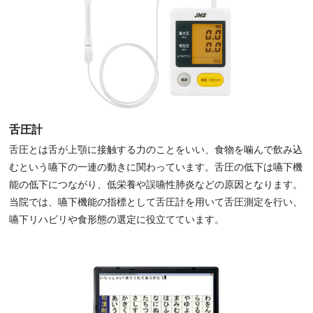
舌圧計
舌圧とは舌が上顎に接触する力のことをいい、食物を噛んで飲み込
むという嚥下の一連の動きに関わっています。舌圧の低下は嚥下機
能の低下につながり、低栄養や誤嚥性肺炎などの原因となります。
当院では、嚥下機能の指標として舌圧計を用いて舌圧測定を行い、
嚥下リハビリや食形態の選定に役立てています。